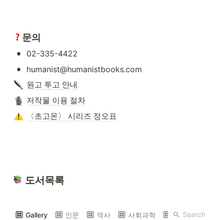
문의
•
02-335-4422
•
humanist@humanistbooks.com
원고 투고 안내
저작물 이용 절차
〈초고온〉 시리즈 정오표
 도서목록
Search
Gallery
인문
역사
사회과학
과학
예술