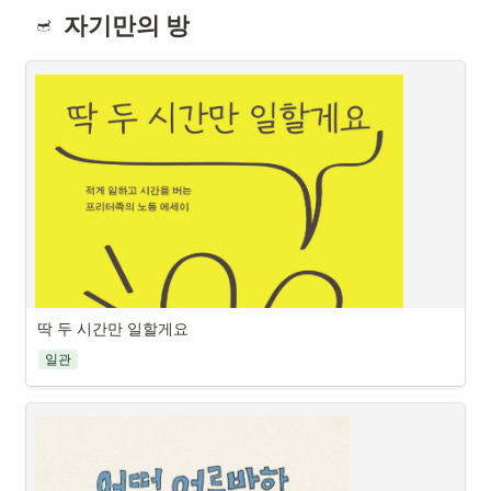
자기만의 방
“이탈리아 문학사에서 가장 위대한 위치에 놓이는 작품.”― 나탈리노 사
페뇨

(문학 평론가, 《신곡》 연구자)
‘르네상스 문학의 거장이자 기사문학의 완성자’라고 칭송받는 시인 루도
비코 아리오스토의 《광란의 오를란도(Orlando Furioso)》는 시대를 초
월하여 전 세계적으로 사랑받아온 이탈리아 문학사의 대표적인 작품이
자, 16세기 출간 당시 유럽 전역의 베스트셀러로서 본격적인 근대 문학 
시장의 포문을 열었던 세기의 대작이다.
딱 두 시간만 일할게요
일관