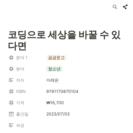
코딩으로 세상을 바꿀 수 있
다면
분야 1
곰곰문고
분야
청소년
저자
이래은
ISBN
9791170870104
가격
₩16,700
출간일
2023/07/03
속성