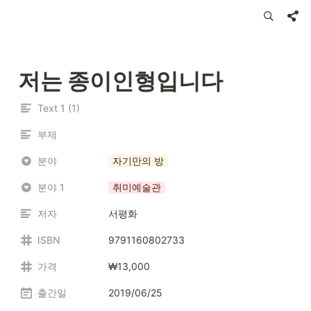
저는 종이인형입니다
Text 1 (1)
부제
분야
자기만의 방
분야 1
취미예술관
저자
서평화
ISBN
9791160802733
가격
₩13,000
출간일
2019/06/25