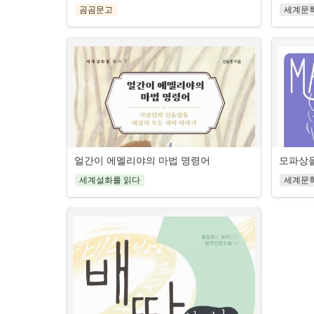
권할 만한 주요 작품들을 소개합니다. 전쟁 후 상
내가 왜 
의 자질을 기를 수 있을 것이다.
모음집
두고 볼 

은 문‧이
곰곰문고
세계문
실과 혼란 속에서 삶의 의미를 찾아가는 사람들
요동치는지
다. 과학
1권 《작은 거인 주먹이의 모험》의 주제는 
- 재미,
단 한 권의 통합사회 파트너
의 모습을 그린 《태양은 다시 떠오른다》, 전쟁
바탕으로 
한 학습자
‘나’로, 넓고 거친 세상의 한 주인공으로서 자기만
담다
의 냉혹함과 사랑의 덧없음을 이야기하는 《무기
다.
- 다수의 교과서를 집필한 베테랑 교사의 개정 교
교 과학과
의 방식으로 꿈을 찾아가는 이야기, 남다른 무언
여 잘 있거라》, 죽음을 앞둔 작가가 예술가의 삶
‘세계설화
육과정 완전 분석
저자는 최
등학교 과
가를 이루어낸 삶의 이야기를 모았다. 2권 《태양
과 삶의 본질을 묻는 <킬리만자로의 눈>, 거대한 
서 세계 
뇌과학 분
느껴지기도
과 달을 얻은 사르센바이》의 주제는 ‘사랑’이다. 
- 필수 개념어 50개로 키우는 통합사회 핵심 역
역사 속 인간의 책임과 윤리를 탐색하는 《누구
음집이다.
한 뇌는 
진정한 사랑을 발견하는 이야기, 아름답고 빛나
량
《통합과학
를 위하여 종은 울리나》, 늙은 어부가 힘겨운 상
교수님이 
며 청소년
는 사랑의 힘을 보여주는 이야기, 슬프고 가슴 아
학습자에게
황에서도 자신의 삶을 이어 가며 인간의 존엄에 
뽑아 주제
- 독해력과 사고력을 바탕으로 하는 최적의 ‘개
라 뇌가
픈 사랑 이야기 등을 담았다. 3권 《신과 맞선 천
교사인 
대해 생각해 보게 하는 《노인과 바다》. 이 다섯 
이에 맞추
념’ 학습서
인 분야에
방지축 마우이》의 주제는 ‘영웅’으로, 인간의 한
가 아니라
편의 작품이 건네는 깊은 의미와 통찰을 만날 수 
술성을 살
자아를 탐
계를 뛰어넘어 삶을 개척해 나가는 특별한 영웅
2028년도 대학수학능력시험부터 선택 과목 없
해하지 못
있습니다.
러) 캐릭
가고 싶은
들이 펼치는 이야기, 남다른 재미와 큰 울림으로 
이 통합형 시험이 시행된다. 이에 따라 통합사회
의 언어를
스토리텔
중고 거래, 용돈 불리기, 첫 알바, 주식 투자…

이해를 전
얼간이 에멜리야의 마법 명령어
모파상
다가오는 이야기를 모았다. 4권 《저승사자를 이
미국 문학
는 문·이과 모두 필수로 응시해야 하는 과목이 됐
확히 세우
를 들려준
10대가 ‘진짜’ 궁금해하는 금융 생활 비법이 가
겨먹은 곤궁아주머니》의 주제는 ‘지혜’이다. 지
인
다. 1학년 때 배우는 교과이지만 수능까지 이어져 
를 대표하
세계설화를 읽다
세계문
득!
혜의 본질과 힘을 보여주는 이야기, 창의적 생각
그 중요성이 커진 통합사회, 어떻게 준비해야 할
대한 이야
그의 삶과
과 파격과 반전이 살아 있는 이야기를 모았다. 5
까?
★★★
야기가 지
마크 트웨
권 《영원한 젊음의 땅과 미녀의 무적 함대》의 
뿐 아니라
통합사회는 단편적 암기를 넘어 스스로 사고하고 
대한민국 경제교육 대상

운 비판과
주제는 ‘도전과 모험’으로, 낯설고 새로운 세계로 
지는 아름
분석하는 힘을 기르도록 설계된 교과다. 윤리·지
금융의 날 대통령 표창 수상자

지적하는 
나아가서 삶의 새 경지를 이뤄낸 다양한 인물들
명의 캐
리·경제 등 다양한 학문 간 경계를 넘나들며 사회 
양정중 스타 동아리 ‘실험경제반’ 사회 교사 김나
일상, 문
의 특별한 이야기들이 담겨 있다. 6권 《아름다운 
를 나누는
현상을 입체적으로 탐구하는 능력이 요구된다. 
영 신간!
정체성을
아내의 무서운 비밀》은 ‘공포’이다. 가슴이 서늘
삶 속에서
단순 암기나 문제 풀이 반복만으로는 충분치 않
자인 어니
해질 만큼 기묘하고 무서운 이야기, 그 안에 있는 
“돈의 흐름을 알고 돈에 대한 올바른 가치관을 가
리고자 하
다. 분석력, 창의력, 문제 해결력 등 교과에서 요
든 현대 
공포를 이겨내고 반전의 지혜와 활력을 얻을 수 
질 때

계설화를 
구되는 핵심 역량을 함양하려면 다른 접근이 필
라는 책 
있는 이야기들을 담았다. 7권 《얼간이 에멜리야
돈은 내 편이 됩니다.”
용할 수 
요하다.
늘날 그는
의 마법 명령어》의 주제는 ‘괴짜’로, 통념이나 편