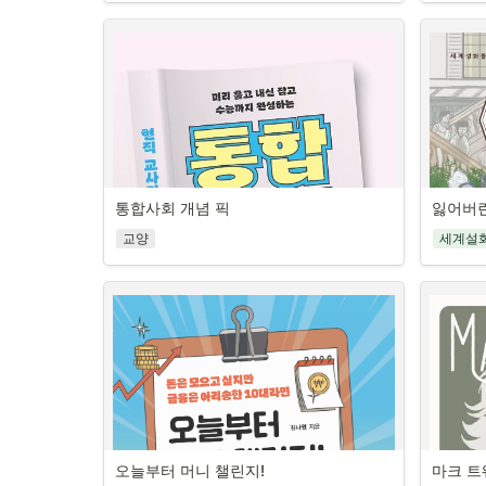
관광 장소
담다
언어적 표현도 이해해야 하고, 또 창작 당시의 시
이곳에 올
너는 
대적·문화적 상황도 두루 파악해야 비로소 작품
‘세계설화를 읽다’ 시리즈는 휴머니스트 출판사에
객’의 시
청소
을 제대로 읽을 수 있기 때문이다. 이 때문에 청소
서 세계 최초로 펴낸 청소년을 위한 세계설화 모
이 있다.
년들의 머릿속에는 고전이란 어쩔 수 없이 접해
음집이다. 구비문학 연구자로 이름 높은 신동흔 
는 일이다
내서
야만 하는 어렵고 지루한 이야기라는 인식이 자
교수님이 세계 곳곳의 가치 있는 설화들을 가려
에서 살아
리 잡게 된다.
뽑아 주제별로 각 권을 구성하고 청소년이 눈높
모두 담겨
뇌과학이
이에 맞추어 쉽게 풀어 썼다. 저자는 이야기의 구
《찾았다!
《과학이 찾은 수상한 고전》은 ‘책으로 따뜻한 
비밀
술성을 살리기 위해 12명의 이야기꾼(스토리텔
이·청소년
세상 만드는 교사들’의 대표를 역임한 현직 국어 
러) 캐릭터를 설정하고, 각 이야기의 성격에 맞는 
교육과정 
교사가 고전을 참신하게 풀어내는 책이다. 이 책
독서실에 
스토리텔러를 내세워 생생하고 재미있게 이야기
사 최재희
은 2022 개정 교육과정이 목표로 하는 ‘창의적 사
통합사회 개념 픽
잃어버린
쑥 짜증 
20세기 미국 문학을 대표하는 작가, 헤밍웨이
를 들려준다. 하나의 이야기가 끝날 때마다 세대
양서다. 
고 역량’을 기르기 위한 융합 독서 방법을 제안한
것 같아 
예비 
를 대표하는 여러 이야기꾼들이 모여 ‘이야기에 
그의 삶과 문학 세계, 청소년에게 권하는 주요 작
교양
세계설
임지는 랜
다.
경험하는 
대한 이야기’를 나누는데, 이를 통해 독자들은 이
품을 소개하는 책
아 복잡한
두고 볼
는 자책과
저자는 오늘날 세상을 움직이는 중심 학문인 ‘과
야기가 지니는 의미와 가치를 내면화할 수 있을 
 저자는 지리 여행을 통해 세계의 주요 도시를 파
단 한
헤밍웨이는 1899년 미국에서 태어나 두 번의 세
이게 뇌 
학’을 매개로 익숙한 교과서 속 고전을 신선하게 
뿐 아니라 이야기를 통해 세대 간 소통이 이루어
악할 수 
계대전과 대공항 등 격변과 혼돈의 시대를 살면
감상하는 방법을 안내한다. 청소년 독자들은 새
《내가 아
•
지는 아름다운 모습을 발견할 수 있다. 이처럼 12
곳을 엄선
베테
서 인간에 대한 탐구와 고민을 작품에 담아낸 작
로운 영감을 떠올리게 하는 현대적 텍스트로 고
각, 감정
명의 캐릭터를 등장시켜 이야기를 전하고 이야기
과 지협,
석
가입니다. 《무기여 잘 있거라》, 《노인과 바
전을 접하며 작품의 학습 요소와 과학 배경지식
쉽게 설명
를 나누는 구성은, 파편화되고 개인화되어 가는 
와 종교,
•
다》 같은 작품으로 우리에게 잘 알려져 있으며, 
필수
을 동시에 습득할 수 있다.
과학연구
삶 속에서 점점 사라져가는 ‘이야기 문화’를 되살
해 글로벌
20세기 미국 문학을 대표하는 거장으로 평가받
초
양서를 다
리고자 하는 저자의 바람을 담은 것이다. 또한 ‘세
화, 대도
습니다. 인간을 탐구하고 삶의 의미를 찾아가는 
•
모를 다정
어원
계설화를 읽다’ 시리즈는 교육 현장에서 쉽게 활
중학교와 
그의 작품들은 오늘날 우리에게도 여전히 큰 울
아직 뇌가
적의
용할 수 있도록 스토리텔링에 기반한 다양한 활
까지 알차
림을 줍니다.
감정 자극
동거리도 실었다. 이를 통해 학생들이 상상력을 
2028년
이 책은 헤밍웨이의 삶과 문학 세계, 청소년에게 
오늘부터 머니 챌린지!
마크 트
의 특성을
키우고, 미래사회의 핵심 역량인 스토리텔러로서
예비 고등부터 수능까지 늘 곁에 
세계 최초
이 통합형