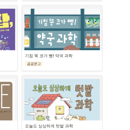
레프 니콜라예비치 톨스토이(1828~1910)는 러
은 정말 안전할까?” “바이킹에서 가장 짜릿한 자
슴을 하나
시아 문학의 황금기를 대표하는 세계적인 대문호
리는 어디일까?” 등 공간에 얽힌 질문에는 레일 
트 출판사에
입니다. 《전쟁과 평화》, 《안나 카레니나》 등 
설계에 적용된 함수, 스릴의 한계를 결정하는 각
품들을 청
계설화 모
지금도 널리 읽히는 많은 명작들을 남겼으며, 그
도 등 다양한 수학 원리가 숨어 있다.

을 끌어안
 신동흔 
의 작품들은 인간, 도덕, 종교, 사회 정의 등 삶에 
《짜릿하게 팡팡 놀이공원 수학》은 16가지 테마
(旅愁)에 
들을 가려
대한 근원적인 질문들을 던지고 탐구하게 합니
의 스토리텔링을 통해 놀이공원에 숨은 수학 지
폭력을 마
년이 눈높
다. 말년에는 문학 활동을 넘어 무저항주의, 기독
식을 풀어낸다. 회전목마, 바이킹, 귀신의 집, 퍼
은 ‘고통 
야기의 구
교적 윤리, 단순한 삶을 역설하는 독자적인 사상
레이드 ······ 곳곳을 누비다 보면 수학이 단순히 문
여자와 영원
스토리텔
을 발전시켜 영향력 있는 사상가의 면모를 보여
제 풀이의 도구가 아니라, 즐거움을 극대화하고 
 속에서 
격에 맞는 
주기도 했습니다. 그의 문학과 삶은 단순한 이야
안전을 책임지는 ‘유쾌하고 친절한 설계자’임을 
지는 이야
게 이야기
기가 아니라, 인간 존재의 의미와 진정한 행복을 
기침 뚝 코가 뻥! 약국 과학
알 수 있다.

에 삶을 
마다 세대
찾아가는 치열한 여정 그 자체입니다.
수학 전문 기자로 활동하며 대중과 호흡해 온 저
루는

며 초를 
이야기에 
곰곰문고
이 책은 톨스토이의 삶과 사랑, 문학 세계, 그리고 
자 염지현은 특유의 명쾌한 문장과 흥미진진한 
 다시금 
자들은 이
청소년에게 권할 만한 주요 작품 6편을 소개합니
사례로 복잡해 보이는 개념도 이해하기 쉽게 설
애도를 선
수 있을 
내 건강을 AI가 관리한다면?
는 습관
다. 유럽 문학계에 큰 영향을 준 역사소설로, 전쟁
명한다. ‘수학은 지루하다’는 편견을 단숨에 날려 
을 통해 
이 이루어
을 배경으로 펼쳐지는 러시아 주요 귀족 가문의 
버릴 놀이공원으로 지금 입장해 보자
싶은 모든 
고통을 매
이처럼 12
- 로봇 의사, 건강 데이터, 헬스케어 기
이야기를 통해 삶의 의미를 찾아가는 《전쟁과 
아가는 
고 이야기
기···

평화》, 서로 다른 처지와 인간성을 지닌 남녀 간
 그리고 
어 가는 
-의료윤리학자가 전하는 AI 시대 필수 
의 사랑 이야기를 통해 인간의 욕망, 진정한 행복
날 수 있
’를 되살
리터러시
과 구원을 탐구하는 《안나 카레니나》, 천사 미
 불안한 
 또한 ‘세
하일이 인간 세계에 떨어져 살면서 하느님의 말
 스쳐 지
 쉽게 활
씀을 깨달아가는 과정을 통해 삶의 본질은 ‘사
은 아무도 
다양한 활
AI는 이제 곳곳에서 인간의 일을 보조하거나 대
랑’임을 역설하는 <사람은 무엇으로 사는가>, 죽
현실적인 
기 위해
상상력을 
신하기 시작했다. AI 도입을 선도하고 있는 의료 
음을 앞둔 한 인물이 지나온 자신의 삶이 헛되었
에 맞는 
오늘도 싱싱하게 텃밭 과학
리텔러로서
한강
분야에서는 이미 병원뿐만 아니라 헬스케어 기기
음을 깨닫고 비로소 평안한 죽음을 맞는 <이반 
다. 각 