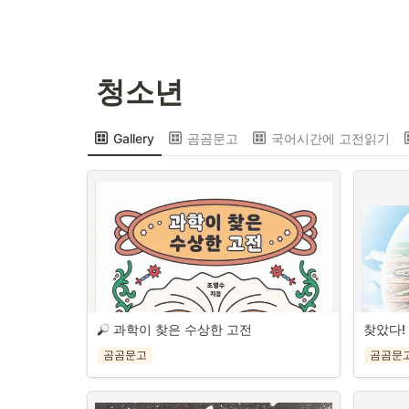
 청소년
Gallery
곰곰문고
국어시간에 고전읽기
 과학이 찾은 수상한 고전
찾았다!
곰곰문고
곰곰문