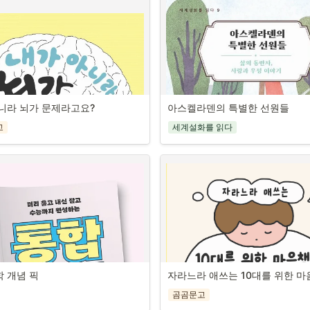
니라 뇌가 문제라고요?
아스켈라덴의 특별한 선원들
2024년 노벨문학상의 영예를 안은 ‘빛과
작가, 한강
고
세계설화를 읽다
그의 삶과 작품 세계를 소개하는 책
한강은 인간의 모순과 본질에 대해 끊
벌 안목과 공간 문해
민하고 또 괴로워하면서도 이 세계의 
키우는 

서 삶을 향해 연약한 몸과 혼을 기울이
로 연대하여 인간의 존엄을 증명해 내
한 지리 여행
의 문학적 세계관을 구축하였으며, 이로
최초이자 아시아 여성 작가 최초로 202
과 속 핵심 개념부터 국제적 안
문학상의 영예를 안게 된 자랑스러운 
고력까지

가이다. 수상 후보자들을 심사하는 스
교사가 집필한 믿을 수 있는 지
원은 한강을 “현대 산문의 혁신가”라고
양서
의 작품을 “역사적 트라우마에 맞서고 인
 개념 픽
자라느라 애쓰는 10대를 위한 
세계 최초, 청소년을 위한 주제별 세계
연약함을 폭로하는 강렬한 시적 산문”
 훤히 내려다보이는 아슬아슬한 초고층 
모음집
가했으며, 오늘날 한강과 그의 문학은 
곰곰문고
도시를 찾는 여행객들에게 인기 있는 
과 중독의 시대를 건
열에 올라 세상 모든 독자를 만나며 그가
- 재미, 감동, 지혜 가득한 세상 곳곳 