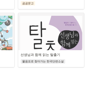
기
와 소프트웨어가 일상의 건강을 관리한다. 심박
일리치의 죽음>, 낮은 신분에다 약자인 카츄샤가 
곰곰문고
10대의 
약국에서 만나는 생물·화학·의약
수와 수면 리듬을 추적·관찰하는 스마트워치부터 
제는 
연대를 통해 사회적 죽음을 극복하고 새 삶을 살
다.
찾을 수 
학
진료 내용과 처방 약의 성분을 해석해 주는 대화
로서 자기만
아갈 용기를 얻는 과정을 그린 《부활》, 국가 폭
김》은 
형 AI 등 그 범위는 점차 넓어지는 중이다.
다른 무언
력에 대한 비판적 인식을 담은 <무도회가 끝난 
상과 뇌과
- 항생제부터 독감 진단 키트까지

를 살고 
2권 《태양
뒤>. 이 작품들을 통해 톨스토이의 삶에 대한 고
AI가 내 건강 상태를 진단하고 관리하는 시대. 이
 자신의 
- 과학 교사가 전하는 신통방통 약 이야기
 지나 지금
’이다. 
뇌와 통찰을 만날 수 있습니다.
대로 AI를 믿고 건강을 맡겨도 괜찮을까? 부작용 
다루는 방
그리고 청
답고 빛나
없이 AI를 사용할 수 있을 만큼 우리는 충분히 준
 실질적으
 팬덤으
 가슴 아
비되어 있을까? 의료윤리학자 김준혁은 빠르게 
약국에는 우리가 일상에서 겪는 질병과 불편을 
있으며, 
이자 즐기
과 맞선 천
일상을 파고드는 AI 기술과 담론 속에서 ‘건강’이
해결해 줄 다양한 약들이 판매되고 있다. 과식으
속에서도 실
인간의 한
라는 주제를 다시 묻는다.
로 소화제가 필요할 때나 열이 나서 급히 해열제
조용한 자
별한 영웅
 채워줄 
를 사야 할 때처럼 건강한 삶에 도움을 주는 곳이 
기’에서 마
울림으로 
 청소년기
약국이다. 요즘에는 약을 공부하지 않아도 기본
선생님과 함께 읽는 탈출기
사자를 이
던 팔방미
가 오랫동
적인 정보와 효능을 어렵지 않게 알 수 있지만, 동
매일매일 생생한 지식이 
이다. 지
 있다. 그
시에 약사의 복약 지도나 설명서만으로는 해결되
물음표로 찾아가는 한국단편소설
의적 생각
삶을 살아
는 책
지 않는 궁금증도 있다. 몸속을 꿰뚫어 볼 수도 없
한 아름!

았다. 5
는데, 우리가 먹은 약이 어디에서 무슨 일을 하는
 독일 문학
함대》의 
텃밭에서 만나는 살아 있
지 어떻게 알 수 있을까? 효능효능은 같지만 색깔
그 속에 
이자 극작
 세계로 
도 제형도 가지각색인 약들은 과연 비슷한 원리
다. 청소
는 과학
라, 철학‧
한 인물들
로 작용할까?
의미를 제
능력을 발
《아름다운 
서 삶에 
알려진 
《기침 뚝 코가 뻥! 약국 과학》은 약국에서 만날 
슴이 서늘
기초과학부터 융합과학까지

. 또 노랫
일뿐 아니
수 있는 열네 가지 약과 도구 들에 숨은 과학원리
안에 있는 
생명과학 교사가 들려주는 흥미진진 생
보면, 몰
으며, 질
를 찾아가는 청소년 교양서다. 누구나 한 번쯤 궁
얻을 수 
태의 과학
들을 새롭
경험과 개
금해했을 일상 속 질문을 따라가다 보면, 작은 약 
 에멜리야
써 지식이 
 문학 
속에 얼마나 큰 과학이 담겨 있는지 새삼 놀라게 
통념이나 편