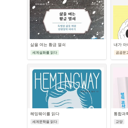
삶을 여는 황금 열쇠
내가 아
재미없고 지루한 고전, 과
세계설화를 읽다
곰곰문
학의 눈으로 읽는다면?
글로
교과서 고전을 과학으로 다시 보는 새
력을 
로운 융합 독서
똑똑
고전의 중요성은 몇 번을 강조해도 지나치지 않
다. 옛사람들의 글에는 오늘을 살아가는 데 필요
한 지혜와 깨달음이 가득 담겨 있기 때문이다. 또 
사회 교
고전은 각종 국어 관련 평가의 단골 제재로 등장
목과 사
하는 것은 물론 영화, 드라마, 웹툰, 웹소설 등 다
베테랑 
양한 대중 서사 콘텐츠의 기반이 되기도 한다.
리 교
헤밍웨이를 읽다
통합과학
세계 최초, 청소년을 위한 주제별 세계명작설화 
그러나 고전 읽기는 생각보다 쉽지 않다. 대부분 
발 아래가
모음집
세계문학을 읽다
교양
유교적 가치관에 뿌리를 둔 교훈을 담고 있어 고
전망대는 
불안
- 재미, 감동, 지혜 가득한 세상 곳곳 옛이야기를 
루하게 느껴지는 데다, 오늘날과는 확연히 다른 