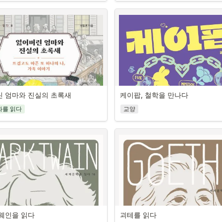
다. 도시 풍경을 한눈에 조망할 수 있는 
사랑’이라 부른 금빛의 실로 모두의 가
담다
랐다면, 멋진 풍경을 감상하는 ‘관람


로 연결하고 있다.
‘세계설화를 읽다’ 시리즈는 휴머니스
선에서 한 발 더 나아가 꼭 해 봐야 할 일
년을 위한 뇌과학 안
이 책은 한강의 대표작이라 할 만한 작
서 세계 최초로 펴낸 청소년을 위한 세
 바로 풍경에 숨은 도시 이야기를 읽어 내
소년의 눈높이에 맞춰 소개한다. 고통
음집이다. 구비문학 연구자로 이름 높은
. 도시 경관 속에는 지리뿐 아니라 그곳
고서 진정한 ‘나’를 찾으려는 이들의 여수
교수님이 세계 곳곳의 가치 있는 설화
가는 인간의 역사와 문화, 기술, 경제가 
대한 단편집 《여수의 사랑》, 오래된 
뽑아 주제별로 각 권을 구성하고 청소
 있기 때문이다.

 알려주는 성격, 감정, 행동의 
주한 두 여자의 처절한 저항과 질문을 담
이에 맞추어 쉽게 풀어 썼다. 저자는 이
 랜드마크에 숨은 세계 지리》는 어린
3부작’ 《채식주의자》, 침묵에 갇힌 
술성을 살리기 위해 12명의 이야기꾼(
 교양서를 다수 집필하고 2009~2022 
한 어둠을 기다리는 남자가 연속된 상실
러) 캐릭터를 설정하고, 각 이야기의 성
교과서 집필에 참여해 온 현직 지리 교
가서 몇 시간 동안 스마트폰만 보기, 불
서로의 삶 속 가장 연한 부분을 어루만
스토리텔러를 내세워 생생하고 재미있
 작가가 청소년을 위해 쓴 세계 지리 교
 엄마와 진실의 초록새
케이팝, 철학을 만나다
내고 후회하기, 친구들이 나를 싫어하는 
기 《희랍어 시간》, 국가의 잔혹한 폭력
를 들려준다. 하나의 이야기가 끝날 때
이 책은 도시의 화려한 스카이라인을 책
괴로워하기. 청소년이라면 누구나 쉽게 
불안, 학업 스트레스, 질투, 자존감을 다
고등부터 수능까지 늘 곁에 
내걸고 맞섰던 이들을 고통으로써 기억하
를 대표하는 여러 이야기꾼들이 모여 ‘
화를 읽다
교양
드마크, 특히 초고층 빌딩을 관측소 삼
상황이다. 이럴 때 ‘나는 왜 이럴까?’ 하
다정하고 따뜻한 명상 안내서
밝히는 《소년이 온다》, 부러진 성냥을
대한 이야기’를 나누는데, 이를 통해 독
 도시에 숨은 이야기를 탐구한다.



 불안, 우울에 사로잡히기 쉽다. 그런데 
그으며 작별하지 않는 한 끝나지 않을 
야기가 지니는 의미와 가치를 내면화할 
•
하루 5분, 마음을 단단하게 만드
 권의 통합과학 파트너
때문에 일어난 일이라면?
언하는 《작별하지 않는다》. 이 작품들
뿐 아니라 이야기를 통해 세대 간 소통
있도록 여섯 개 대륙에서 랜드마크 열두 
•
‘나답게 살아가는 힘’을 회복하고 
니라 뇌가 문제라고요?》는 우리의 생
인간의 생을 이루는 양면의 경계에서 
지는 아름다운 모습을 발견할 수 있다. 
했다. 세계 물류를 책임지는 주요 해협
랑 교사의 2022 개정 교육과정 완전 분
청소년에게
, 행동을 만들어 내는 뇌의 작용을 알기 
개로 존엄을 증명하고 사랑과 연대로 나
명의 캐릭터를 등장시켜 이야기를 전하
 운하의 전략적 위치부터 각 대륙의 기후
하는 뇌과학 입문서다. KAIST와 기초
‘빛과 실’의 작가 한강의 삶과 작품 세계,
를 나누는 구성은, 파편화되고 개인화되
 역사가 빚어 낸 경관을 입체적으로 조명
 개념 120개로 완성하는 통합과학의 기
원에서 뇌를 연구하고 뇌과학 분야의 교
그의 대표작들이 지닌 가치와 의미를 만
삶 속에서 점점 사라져가는 ‘이야기 문화
 안목을 키울 수 있게 했다. 나아가 산업
시험 스트레스, 자존감 저하, 화와 질투,
수 집필해 온 박솔 저자는 뇌과학의 쓸
다.
리고자 하는 저자의 바람을 담은 것이다.
시권, 탄소중립, 모빌리티, 다문화주의 등 
미래… 10대의 하루에는 수많은 감정이
하고 친절하게 안내한다. 청소년기는 
 풀이부터 심화 과목까지 연계하는 최
계설화를 읽다’ 시리즈는 교육 현장에서
고등학교 사회·지리 교과의 주요 개념
나간다. 하지만 정작 ‘마음을 다루는 법’
 조화롭게 발달하지 못해 충동적이고 
 ‘개념’ 학습서
용할 수 있도록 스토리텔링에 기반한 
게 담았다.
가르쳐 주지 않는다. 이 책은 청소년의 
더 많은 가슴과 가슴을 이을 금실을 잣
에 민감한 것이 사실이다. 청소년기 뇌
동거리도 실었다. 이를 통해 학생들이 
도 대학수학능력시험부터 선택 과목 없
고민 열여덟 가지를 선정해 각각의 상황
나는 누구인가? 어떻게 살아가야 할까?
웨인을 읽다
괴테를 읽다
 비롯해 인간의 뇌 작동 방식을 안다면 
키우고, 미래사회의 핵심 역량인 스토
, 청소년을 위한 주제별 세계명작설화 
‘빛을 향한 실뜨기’를 해 나가는 작가, 
 시험이 시행된다. 이에 따라 통합과학
구체적인 명상법을 안내하는 마음 훈련서