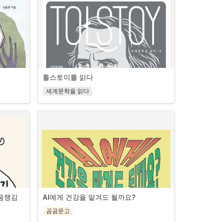
톨스토이를 읽다
 실’의 
세계문학을 읽다
임없이 고
수학은 짜릿해, 롤러코스
폭력에 맞
터보다 더!
고 고통으
는 자신만
써 한국 
스릴과 함께 즐기는 함수기하·연산 속
4년 노벨
으로

한국의 작
회전목마부터 롤러코스터까지, 16가지 
웨덴 한림
테마로 만나는 놀이기구의 수학
 칭하며 그
놀이공원 입구에 들어서는 순간 느껴지는 추로스
간 삶의 
마음챙김
AI에게 건강을 맡겨도 될까요?
명작설화 
러시아 문학을 대표하는 위대한 작가, 톨스토이
의 달콤한 향과 멀리서 들려오는 경쾌한 비명. 기
이라고 평
분 좋은 설렘으로 가득한 이곳에는 수학이 정교
세계적 반
그의 삶과 사상으로 배우는 인문학적 통찰
곰곰문고
하게 작동하고 있다. “롤러코스터의 급경사 구간
 ‘지극한 
옛이야기를 