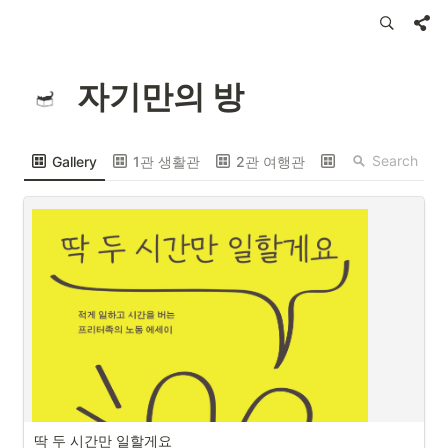
자기만의 방
Search
Gallery
1관 생활관
2관 여행관
3관 취미예술관
딱 두 시간만 일할게요