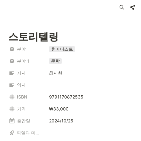
스토리텔링
분야
휴머니스트
분야 1
문학
저자
최시한
역자
ISBN
9791170872535
가격
₩33,000
출간일
2024/10/25
파일과 미디어