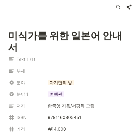
미식가를 위한 일본어 안내
서
Text 1 (1)
부제
분야
자기만의 방
분야 1
여행관
저자
황국영 지음/서평화 그림
ISBN
9791160805451
가격
₩14,000