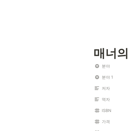
매너의
분야
분야 1
저자
역자
ISBN
가격