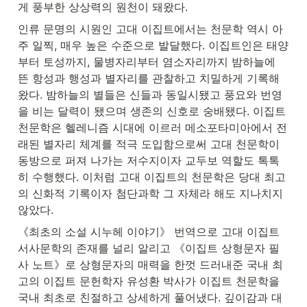
게 풍부한 상상력의 원천이 돼왔다.
인류 문명의 시원인 고대 이집트에서는 천문학 역시 아
주 일찍, 매우 높은 수준으로 발달했다. 이집트인은 태양
부터 토성까지, 물병자리부터 염소자리까지 밤하늘에 
뜬 항성과 행성과 별자리를 관찰하고 치밀하게 기록해
왔다. 밤하늘의 별들은 신들과 동일시됐고 풍요와 번영
을 비는 달력이 됐으며 생존의 신호로 숭배됐다. 이집트 
천문학은 헬레니즘 시대에 이르러 메소포타미아에서 전
래된 별자리 체계를 적극 도입함으로써 고대 천문학이 
동방으로 퍼져 나가는 저수지이자 교두보 역할도 톡톡
히 수행했다. 이처럼 고대 이집트의 천문학은 당대 최고
의 신화적 기록이자 첨단과학 그 자체라 해도 지나치지 
않았다.
《최초의 소설 시누헤 이야기》 번역으로 고대 이집트 
서사문학의 존재를 널리 알리고 《이집트 상형문자 필
사 노트》로 상형문자의 매력을 한껏 드러내준 국내 최
고의 이집트 문헌학자 유성환 박사가 이집트 천문학을 
국내 최초로 친절하고 상세하게 풀어냈다. 깊이감과 대