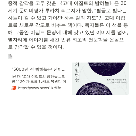
중적 감각을 고루 갖춘 《고대 이집트의 밤하늘》은 20
세기 문예비평가 루카치 죄르지가 말한, “별들로 빛나는 
하늘이 갈 수 있고 가야만 하는 길의 지도”인 고대 이집
트를 새로운 각도로 비추는 책이다. 독자들은 이 책을 통
해 그동안 이집트 문명에 대해 갖고 있던 이미지를 넘어, 
별자리에 이야기를 새긴 인류 최초의 천문학을 온몸으
로 감각할 수 있을 것이다.
"5000년 전 밤하늘은 신이자 달력이었다"…피라미드·역법에 숨겨진 우주
[신간] '고대 이집트의 밤하늘'…도
판 110장과 도표 15개로 복원한 이
집트 천문학 천랑성·태양력·황도 12
https://www.news1.kr/life-culture/book/6127855
궁부터 세종 대의 '칠정산외편'까
지…별 읽기의 계보 추적 '고대 이집
트의 밤하늘'은 인류 문명의 시원에
서 태어난 이집트 천문학을 복원하
며 피라미드 설계와 역법에 숨은 우
주의 원리